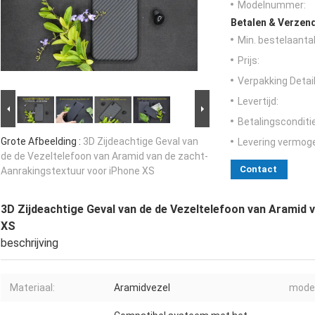
Modelnummer:
Betalen & Verzen
Min. bestelaantal
Prijs:
Verpakking Detail
Levertijd:
Betalingsconditi
Grote Afbeelding :
3D Zijdeachtige Geval van
Levering vermog
de de Vezeltelefoon van Aramid van de zacht-
Contact
Aanrakingstextuur voor iPhone XS
3D Zijdeachtige Geval van de de Vezeltelefoon van Aramid
XS
beschrijving
Materiaal:
Aramidvezel
model