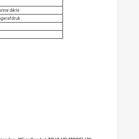
unne dikte
ingerafdruk