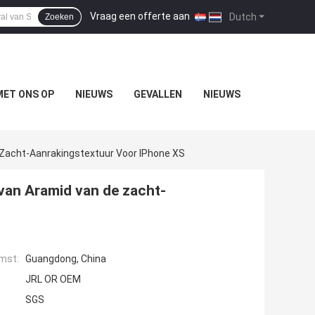
Vraag een offerte aan
|
Dutch
Zoeken
ET ONS OP
NIEUWS
GEVALLEN
NIEUWS
 Zacht-Aanrakingstextuur Voor IPhone XS
 van Aramid van de zacht-
mst:
Guangdong, China
JRL OR OEM
SGS