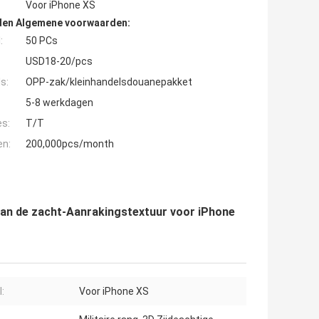
Voor iPhone XS
den Algemene voorwaarden:
:
50 PCs
USD18-20/pcs
s:
OPP-zak/kleinhandelsdouanepakket
5-8 werkdagen
es:
T/T
en:
200,000pcs/month
 van de zacht-Aanrakingstextuur voor iPhone
:
Voor iPhone XS