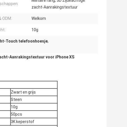
Militaire rang, 3D Zijdeachtige
schappen:
zacht-Aanrakingstextuur
& ODM:
Welkom
ht:
10g
cht-Touch telefoonhoesje
,
zacht-Aanrakingstextuur voor iPhone XS
Zwart en grijs
Steen
10g
50pcs
3K keperstof