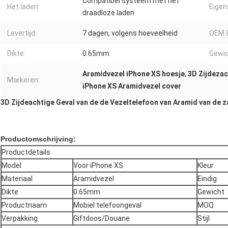
Compatibel systeem met het
Het laden:
Eigen
draadloze laden
Levertijd:
7 dagen, volgens hoeveelheid
OEM 
Dikte:
0.65mm
Gewic
Aramidvezel iPhone XS hoesje
,
3D Zijdeza
Markeren:
iPhone XS Aramidvezel cover
3D Zijdeachtige Geval van de de Vezeltelefoon van Aramid van de 
Productomschrijving:
Productdetails
Model
Voor iPhone XS
Kleur
Materiaal
Aramidvezel
Eindig
Dikte
0.65mm
Gewicht
Productnaam
Mobiel telefoongeval
MOQ
Verpakking
Giftdoos/Douane
Stijl