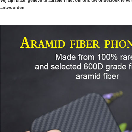
Wij zijn klaar, gelieve te aarzelen niet om ons uw onderzoek te
antwoorden.