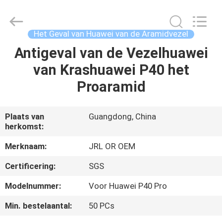
2026
Shenzhen
JRL
Technology
Co.,
Het Geval van Huawei van de Aramidvezel
Ltd.
All
Rights
Antigeval van de Vezelhuawei
HUIS
Reserved.
van Krashuawei P40 het
PRODUCTEN
Proaramid
VIDEOS
Plaats van
Guangdong, China
herkomst:
VR-
Merknaam:
JRL OR OEM
SHOW
Certificering:
SGS
Modelnummer:
Voor Huawei P40 Pro
OVER
Min. bestelaantal:
50 PCs
ONS