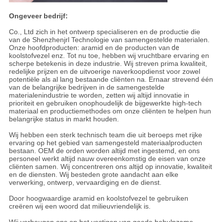
Ongeveer bedrijf:
Co., Ltd zich in het ontwerp specialiseren en de productie die
van de Shenzhenjrl Technologie van samengestelde materialen.
Onze hoofdproducten: aramid en de producten van
de
koolstofvezel enz. Tot nu toe, hebben wij vruchtbare ervaring en
scherpe betekenis in deze industrie. Wij streven prima kwaliteit,
redelijke prijzen en de uitvoerige naverkoopdienst voor zowel
potentiële als al lang bestaande cliënten na. Ernaar strevend één
van de belangrijke bedrijven in de samengestelde
materialenindustrie te worden, zetten wij altijd innovatie in
prioriteit en gebruiken onophoudelijk de bijgewerkte high-tech
materiaal en productiemethodes om onze cliënten te helpen hun
belangrijke status in markt houden.
Wij hebben een sterk technisch team die uit beroeps met rijke
ervaring op het gebied van samengesteld materiaalproducten
bestaan. OEM de orden worden altijd met ingestemd, en ons
personeel werkt altijd nauw overeenkomstig de eisen van onze
cliënten samen. Wij concentreren ons altijd op innovatie, kwaliteit
en de diensten. Wij besteden grote aandacht aan elke
verwerking, ontwerp, vervaardiging en de dienst.
Door hoogwaardige aramid en koolstofvezel te gebruiken
creëren wij een woord dat milieuvriendelijk is.