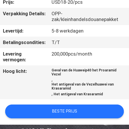
Prijs:
USD18-20/pcs
KWALITEITSCONTROLE
Verpakking Details:
OPP-
zak/kleinhandelsdouanepakket
NEEM
Levertijd:
5-8 werkdagen
CONTACT
Betalingscondities:
T/T
MET
Levering
200,000pcs/month
ONS
vermogen:
OP
Hoog licht:
Geval van de Huaweip40 het Proaramid
Vezel
,
Het antigeval van de Vezelhuawei van
NIEUWS
Krasaramid
,
Het antigeval van Krasaramid
GEVALLEN
BESTE PRIJS
NEWS