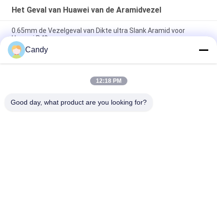
Het Geval van Huawei van de Aramidvezel
0.65mm de Vezelgeval van Dikte ultra Slank Aramid voor
Huawei P40
Candy
Het slijtvaste Aramid-Geval van Vezelhuawei voor Huawei P30
Pro
12:18 PM
Huaweipartner 30 RS-Steen beëindigt het Rode Aramid-Geval
van de Vezeltelefoon
Good day, what product are you looking for?
populaire categorieën
Alle
De Telefoongeval 
IPhonegeval Van De 
Van De Aramidvezel
Aramidvezel
Het Geval Van 
Het Geval Van 
Samsung Van De 
Huawei Van De 
Aramidvezel
Aramidvezel
De Horlogekast Van 
Gegraveerd Houten 
De Aramidvezel
Telefoongeval