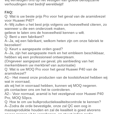
Wij verheugen ons op het vestigen van goede behulpzame
verhoudingen met bedrijf wereldwijd!
FAQ:
Q: Wat is uw beste prijs Pro voor het geval van de aramidvezel
voor Huawei P40?
A--Wij zullen u het best prijs volgens uw hoeveelheid citeren, zo
wanneer u die een onderzoek maken,
gelieve te laten ons de hoeveelheid kennen u wilt.
Q: Bent u een fabrikant?
A--Ja, wij een fabrikant, welkom heten zijn om onze fabriek te
bezoeken!
Q: Keurt u aangepaste orden goed?
A--Ja, zijn het aangepaste merk en het embleem beschikbaar,
hebben wij een professioneel ontwerpteam.
(Ongeveer aangepast uw geval, pls aanbieding van het
merkembleem uw merkbrief van autorisatie)
Q: Wat is uw MOQ Pro voor het geval Huawei P40 van de
aramidvezel?
A1-- Het meest onze producten van de koolstofvezel hebben wij
wat in voorraad,
als wij het in voorraad hebben, kunnen wij MOQ negeren.
pls contacteer ons om het te controleren.
A2-- Voor normaal, aramid is het vezelgeval voor Huawei P40
Pro, MOQ 50pcs.
Q: Hoe te om uw bulkproductiekwaliteitscontrole te kennen?
A--Zodra de orde bevestigde, onze zal QC een oog in
massaproduktie houden en zal de kwaliteit is goed alvorens