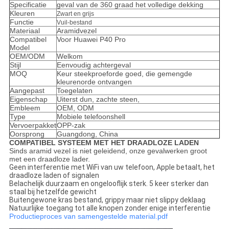
Specificatie
geval van de 360 graad het volledige dekking
Kleuren
Zwart en grijs
Functie
Vuil-bestand
Materiaal
Aramidvezel
Compatibel
Voor Huawei P40 Pro
Model
OEM/ODM
Welkom
Stijl
Eenvoudig achtergeval
MOQ
Keur steekproeforde goed, die gemengde
kleurenorde ontvangen
Aangepast
Toegelaten
Eigenschap
Uiterst dun, zachte steen,
Embleem
OEM, ODM
Type
Mobiele telefoonshell
Vervoerpakket
OPP-zak
Oorsprong
Guangdong, China
COMPATIBEL SYSTEEM MET HET DRAADLOZE LADEN
Sinds aramid vezel is niet geleidend, onze gevalwerken groot
met een draadloze lader.
Geen interferentie met WiFi van uw telefoon, Apple betaalt, het
draadloze laden of signalen
Belachelijk duurzaam en ongelooflijk sterk. 5 keer sterker dan
staal bij hetzelfde gewicht
Buitengewone kras bestand, grippy maar niet slippy deklaag
Natuurlijke toegang tot alle knopen zonder enige interferentie
Productieproces van samengestelde material.pdf