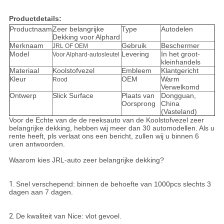
Productdetails:
Productnaam
Zeer belangrijke
Type
Autodelen
Dekking voor Alphard
Merknaam
Gebruik
Beschermer
JRL OF OEM
Model
Levering
In het groot-
Voor Alphard-autosleutel
kleinhandels
Materiaal
Koolstofvezel
Embleem
Klantgericht
Kleur
OEM
Warm
Rood
Verwelkomd
Ontwerp
Slick Surface
Plaats van
Dongguan,
Oorsprong
China
(Vasteland)
Voor de Echte van de de reeksauto van de Koolstofvezel zeer
belangrijke dekking, hebben wij meer dan 30 automodellen. Als u
rente heeft, pls verlaat ons een bericht, zullen wij u binnen 6
uren antwoorden.
Waarom kies JRL-auto zeer belangrijke dekking?
1.
Snel verschepend: binnen de behoefte van 1000pcs slechts 3
dagen aan 7 dagen.
2.
De kwaliteit van Nice: vlot gevoel.