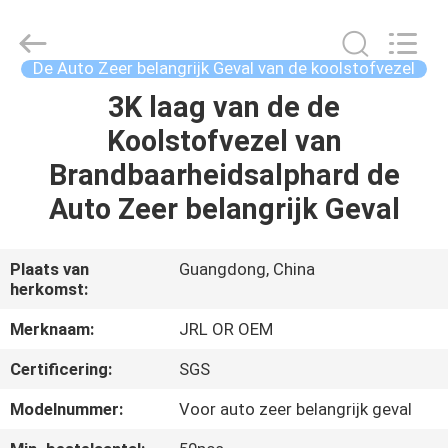
2026
Shenzhen
JRL
Technology
Co.,
De Auto Zeer belangrijk Geval van de koolstofvezel
Ltd.
All
Rights
3K laag van de de
HUIS
Reserved.
Koolstofvezel van
PRODUCTEN
Brandbaarheidsalphard de
Auto Zeer belangrijk Geval
VIDEOS
Plaats van
Guangdong, China
herkomst:
VR-
SHOW
Merknaam:
JRL OR OEM
Certificering:
SGS
OVER
Modelnummer:
Voor auto zeer belangrijk geval
ONS