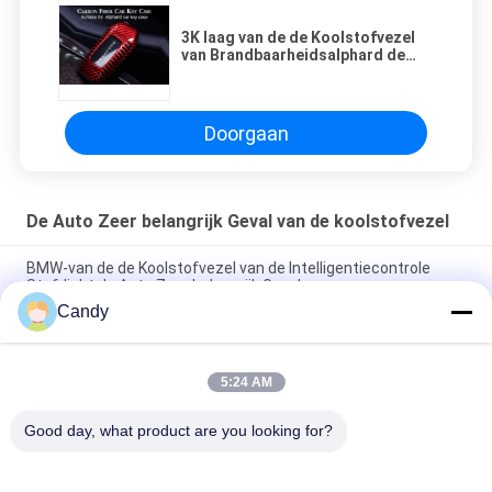
3K laag van de de Koolstofvezel
van Brandbaarheidsalphard de
Auto Zeer belangrijk Geval
Doorgaan
De Auto Zeer belangrijk Geval van de koolstofvezel
BMW-van de de Koolstofvezel van de Intelligentiecontrole
Stofdicht de Auto Zeer belangrijk Geval
Candy
3K hand - Gelegde Glanzende Lichtgewichtaudi-Koolstof Zeer
belangrijke Dekking
5:24 AM
Porsche-van de de Vezelauto van de Kras het Bestand 3K
Koolstof Zeer belangrijke Geval
Good day, what product are you looking for?
populaire categorieën
Alle