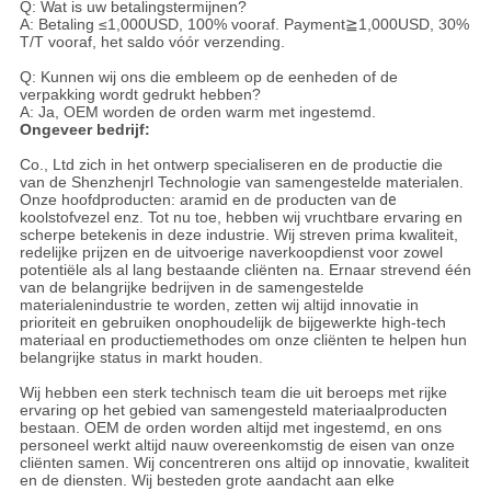
Q: Wat is uw betalingstermijnen?
A: Betaling ≤1,000USD, 100% vooraf. Payment≧1,000USD, 30%
T/T vooraf, het saldo vóór verzending.
Q: Kunnen wij ons die embleem op de eenheden of de
verpakking wordt gedrukt hebben?
A: Ja, OEM worden de orden warm met ingestemd.
Ongeveer bedrijf:
Co., Ltd zich in het ontwerp specialiseren en de productie die
van de Shenzhenjrl Technologie van samengestelde materialen.
Onze hoofdproducten: aramid en de producten van
de
koolstofvezel enz. Tot nu toe, hebben wij vruchtbare ervaring en
scherpe betekenis in deze industrie. Wij streven prima kwaliteit,
redelijke prijzen en de uitvoerige naverkoopdienst voor zowel
potentiële als al lang bestaande cliënten na. Ernaar strevend één
van de belangrijke bedrijven in de samengestelde
materialenindustrie te worden, zetten wij altijd innovatie in
prioriteit en gebruiken onophoudelijk de bijgewerkte high-tech
materiaal en productiemethodes om onze cliënten te helpen hun
belangrijke status in markt houden.
Wij hebben een sterk technisch team die uit beroeps met rijke
ervaring op het gebied van samengesteld materiaalproducten
bestaan. OEM de orden worden altijd met ingestemd, en ons
personeel werkt altijd nauw overeenkomstig de eisen van onze
cliënten samen. Wij concentreren ons altijd op innovatie, kwaliteit
en de diensten. Wij besteden grote aandacht aan elke