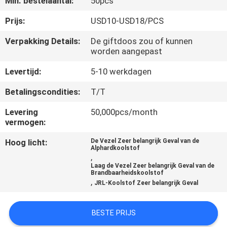
Min. bestelaantal:
50pcs
KWALITEITSCONTROLE
Prijs:
USD10-USD18/PCS
Verpakking Details:
De giftdoos zou of kunnen
worden aangepast
NEEM
CONTACT
Levertijd:
5-10 werkdagen
MET
Betalingscondities:
T/T
ONS
Levering
50,000pcs/month
OP
vermogen:
Hoog licht:
De Vezel Zeer belangrijk Geval van de
Alphardkoolstof
NIEUWS
,
Laag de Vezel Zeer belangrijk Geval van de
Brandbaarheidskoolstof
,
JRL-Koolstof Zeer belangrijk Geval
GEVALLEN
BESTE PRIJS
NEWS