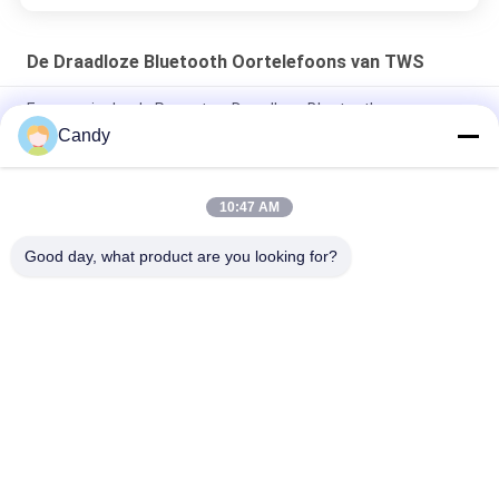
De Draadloze Bluetooth Oortelefoons van TWS
Ergonomische de Pauzetws Draadloze Bluetooth
Oortelefoons van het Ontwerpspel
Candy
FCC Certificaat Zwart Realtek Chipset Tws Bluetooth Earbuds
10:47 AM
In Oorstijl 5,0 Versie Lichtgewichttws Draadloze Bluetooth
Oortelefoons
Good day, what product are you looking for?
populaire categorieën
Alle
De Telefoongeval 
IPhonegeval Van De 
Van De Aramidvezel
Aramidvezel
Het Geval Van 
Het Geval Van 
Samsung Van De 
Huawei Van De 
Aramidvezel
Aramidvezel
De Horlogekast Van 
Gegraveerd Houten 