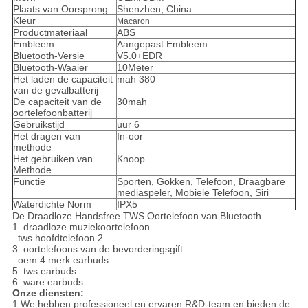
Plaats van Oorsprong
Shenzhen, China
Kleur
Macaron
Productmateriaal
ABS
Embleem
Aangepast Embleem
Bluetooth-Versie
V5.0+EDR
Bluetooth-Waaier
10Meter
Het laden de capaciteit
mah 380
van de gevalbatterij
De capaciteit van de
30mah
oortelefoonbatterij
Gebruikstijd
uur 6
Het dragen van
In-oor
methode
Het gebruiken van
Knoop
Methode
Functie
Sporten, Gokken, Telefoon, Draagbare
mediaspeler, Mobiele Telefoon, Siri
Waterdichte Norm
IPX5
De Draadloze Handsfree TWS Oortelefoon van Bluetooth
1. draadloze muziekoortelefoon
. tws hoofdtelefoon 2
3. oortelefoons van de bevorderingsgift
. oem 4 merk earbuds
5. tws earbuds
6. ware earbuds
Onze diensten:
1.We hebben professioneel en ervaren R&D-team en bieden de