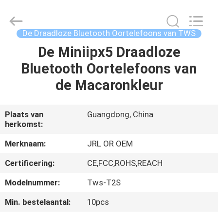
2026
Shenzhen
JRL
Technology
Co.,
De Draadloze Bluetooth Oortelefoons van TWS
Ltd.
All
Rights
De Miniipx5 Draadloze
HUIS
Reserved.
Bluetooth Oortelefoons van
PRODUCTEN
de Macaronkleur
VIDEOS
Plaats van
Guangdong, China
herkomst:
VR-
Merknaam:
JRL OR OEM
SHOW
Certificering:
CE,FCC,ROHS,REACH
Modelnummer:
Tws-T2S
OVER
Min. bestelaantal:
10pcs
ONS