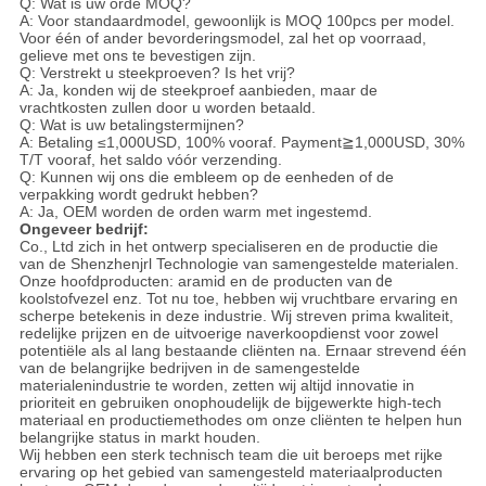
Q: Wat is uw orde MOQ?
A: Voor standaardmodel, gewoonlijk is MOQ 100pcs per model.
Voor één of ander bevorderingsmodel, zal het op voorraad,
gelieve met ons te bevestigen zijn.
Q: Verstrekt u steekproeven? Is het vrij?
A: Ja, konden wij de steekproef aanbieden, maar de
vrachtkosten zullen door u worden betaald.
Q: Wat is uw betalingstermijnen?
A: Betaling ≤1,000USD, 100% vooraf. Payment≧1,000USD, 30%
T/T vooraf, het saldo vóór verzending.
Q: Kunnen wij ons die embleem op de eenheden of de
verpakking wordt gedrukt hebben?
A: Ja, OEM worden de orden warm met ingestemd.
Ongeveer bedrijf:
Co., Ltd zich in het ontwerp specialiseren en de productie die
van de Shenzhenjrl Technologie van samengestelde materialen.
Onze hoofdproducten: aramid en de producten van
de
koolstofvezel enz. Tot nu toe, hebben wij vruchtbare ervaring en
scherpe betekenis in deze industrie. Wij streven prima kwaliteit,
redelijke prijzen en de uitvoerige naverkoopdienst voor zowel
potentiële als al lang bestaande cliënten na. Ernaar strevend één
van de belangrijke bedrijven in de samengestelde
materialenindustrie te worden, zetten wij altijd innovatie in
prioriteit en gebruiken onophoudelijk de bijgewerkte high-tech
materiaal en productiemethodes om onze cliënten te helpen hun
belangrijke status in markt houden.
Wij hebben een sterk technisch team die uit beroeps met rijke
ervaring op het gebied van samengesteld materiaalproducten