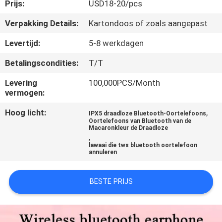
Prijs:
USD18-20/pcs
KWALITEITSCONTROLE
Verpakking Details:
Kartondoos of zoals aangepast
Levertijd:
5-8 werkdagen
NEEM
Betalingscondities:
T/T
CONTACT
Levering
100,000PCS/Month
MET
vermogen:
ONS
Hoog licht:
,
IPX5 draadloze Bluetooth-Oortelefoons
OP
Oortelefoons van Bluetooth van de
Macaronkleur de Draadloze
,
lawaai die tws bluetooth oortelefoon
NIEUWS
annuleren
GEVALLEN
BESTE PRIJS
NEWS