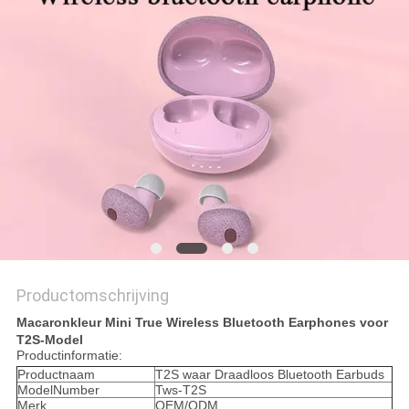
SITEMAP
PRIVACY
POLICY
Productomschrijving
Macaronkleur Mini True Wireless Bluetooth Earphones voor
T2S-Model
Productinformatie:
Productnaam
T2S waar Draadloos Bluetooth Earbuds
ModelNumber
Tws-T2S
Merk
OEM/ODM