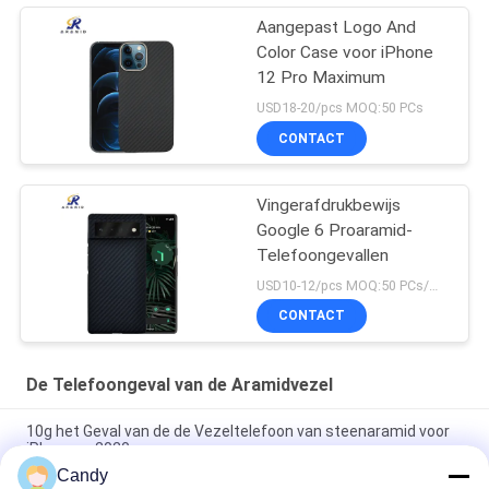
Aangepast Logo And
Color Case voor iPhone
12 Pro Maximum
USD18-20/pcs MOQ:50 PCs
CONTACT
Vingerafdrukbewijs
Google 6 Proaramid-
Telefoongevallen
USD10-12/pcs MOQ:50 PCs/model/kleur
CONTACT
De Telefoongeval van de Aramidvezel
10g het Geval van de de Vezeltelefoon van steenaramid voor
iPhonese 2020
Candy