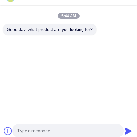
het Document van iPhonese Dun Militair de Telefoongeval van
Rangaramid
5:44 AM
iPhone X Rode Glanzend beëindigt Aramid-het Geval van de
Vezeltelefoon
Good day, what product are you looking for?
populaire categorieën
Alle
De Telefoongeval 
IPhonegeval Van De 
Van De Aramidvezel
Aramidvezel
Het Geval Van 
Het Geval Van 
Samsung Van De 
Huawei Van De 
Aramidvezel
Aramidvezel
De Horlogekast Van 
Gegraveerd Houten 
De Aramidvezel
Telefoongeval
Het Geval Van 
Het Geldklemmen 
Airpods Van De 
Van De 
Koolstofvezel
Koolstofvezel
Vraag een offerte aan