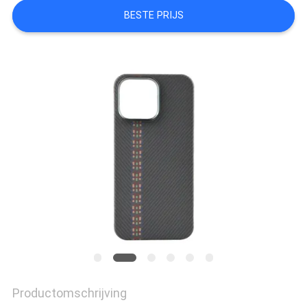
BESTE PRIJS
KWALITEITSCONTROLE
NEEM
CONTACT
MET
ONS
OP
NIEUWS
GEVALLEN
Productomschrijving
NEWS