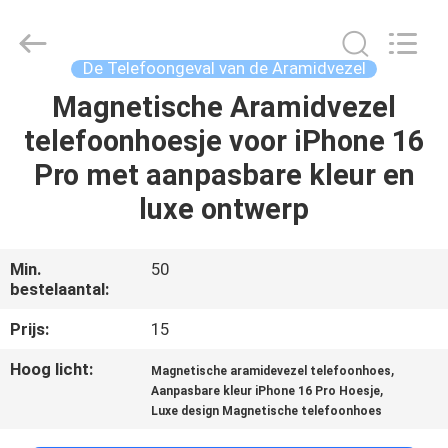
2026
Shenzhen
JRL
Technology
Co.,
De Telefoongeval van de Aramidvezel
Ltd.
All
Rights
Magnetische Aramidvezel
HUIS
Reserved.
telefoonhoesje voor iPhone 16
PRODUCTEN
Pro met aanpasbare kleur en
luxe ontwerp
VIDEOS
Min.
50
bestelaantal:
VR-
SHOW
Prijs:
15
Hoog licht:
,
Magnetische aramidevezel telefoonhoes
OVER
,
Aanpasbare kleur iPhone 16 Pro Hoesje
Luxe design Magnetische telefoonhoes
ONS